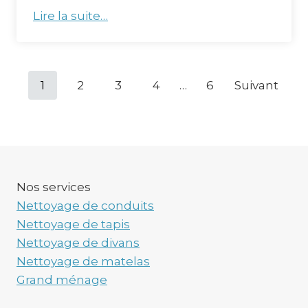
Lire la suite…
P
1
2
3
4
…
6
Suivant
o
s
t
Nos services
s
Nettoyage de conduits
Nettoyage de tapis
n
Nettoyage de divans
a
Nettoyage de matelas
Grand ménage
v