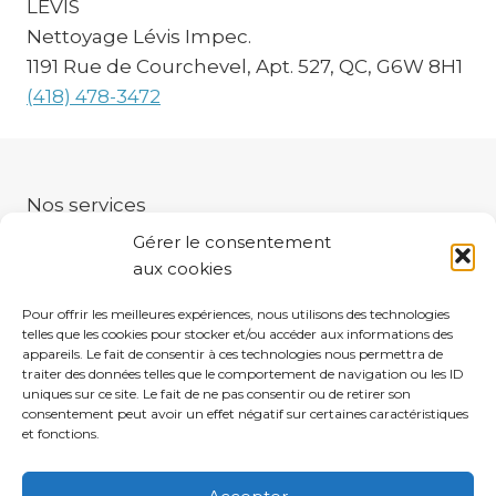
LÉVIS
Nettoyage Lévis Impec.
1191 Rue de Courchevel, Apt. 527, QC, G6W 8H1
(418) 478-3472
Nos services
Nettoyage de conduits
Gérer le consentement
Nettoyage de tapis
aux cookies
Nettoyage de divans
Pour offrir les meilleures expériences, nous utilisons des technologies
Nettoyage de matelas
telles que les cookies pour stocker et/ou accéder aux informations des
Grand ménage
appareils. Le fait de consentir à ces technologies nous permettra de
traiter des données telles que le comportement de navigation ou les ID
uniques sur ce site. Le fait de ne pas consentir ou de retirer son
consentement peut avoir un effet négatif sur certaines caractéristiques
et fonctions.
Termes et conditions