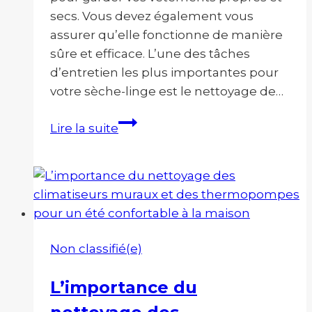
secs. Vous devez également vous
assurer qu’elle fonctionne de manière
sûre et efficace. L’une des tâches
d’entretien les plus importantes pour
votre sèche-linge est le nettoyage de…
À
Lire la suite
quelle
fréquence
devriez-
vous
faire
un
Non classifié(e)
nettoyage
de
L’importance du
conduit
de