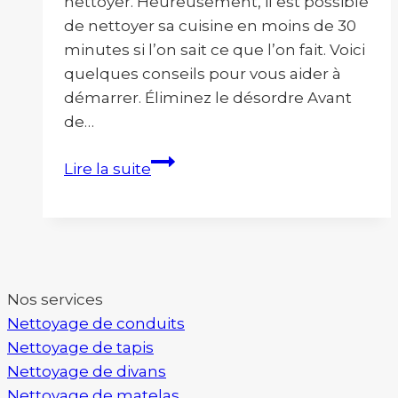
nettoyer. Heureusement, il est possible
de nettoyer sa cuisine en moins de 30
minutes si l’on sait ce que l’on fait. Voici
quelques conseils pour vous aider à
démarrer. Éliminez le désordre​ Avant
de…
Comment
Lire la suite
nettoyer
sa
cuisine
en
moins
Nos services
de
Nettoyage de conduits
30
Nettoyage de tapis
minutes?
Nettoyage de divans
Nettoyage de matelas