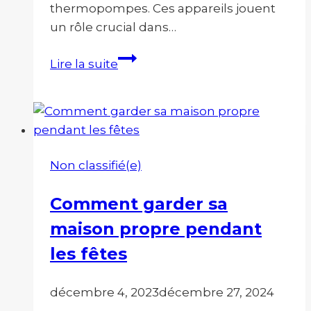
thermopompes. Ces appareils jouent
un rôle crucial dans…
L’importance
Lire la suite
du
nettoyage
des
climatiseurs
muraux
Non classifié(e)
et
des
Comment garder sa
thermopompes
maison propre pendant
pour
un
les fêtes
été
confortable
décembre 4, 2023
décembre 27, 2024
à