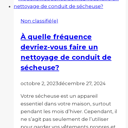
février
est
Non classifié(e)
le
moment
À quelle fréquence
idéal
devriez-vous faire un
pour
s’attaquer
nettoyage de conduit de
aux
sécheuse?
acariens
?
octobre 2, 2023
décembre 27, 2024
Votre sécheuse est un appareil
essentiel dans votre maison, surtout
pendant les mois d’hiver. Cependant, il
ne s’agit pas seulement de l’utiliser
pour garder vos vêtements propres et